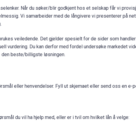
elenker. Når du søker/blir godkjent hos et selskap får vi provis
gelmessig. Vi samarbeider med de långivere vi presenterer på net
.
r brukes veiledende. Det gjelder spesielt for de sider som handle
uell vurdering. Du kan derfor med fordel undersøke markedet vid
 den beste/billigste løsningen.
rsmål eller henvendelser. Fyll ut skjemaet eller send oss en e-p
smål du vil ha hjelp med, eller er i tvil om hvilket lån å velge: