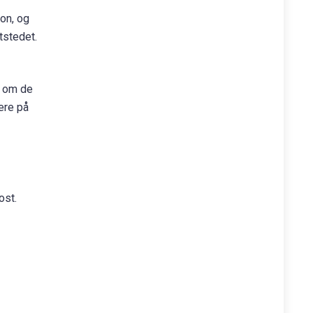
jon, og
tstedet.
r om de
ere på
ost.