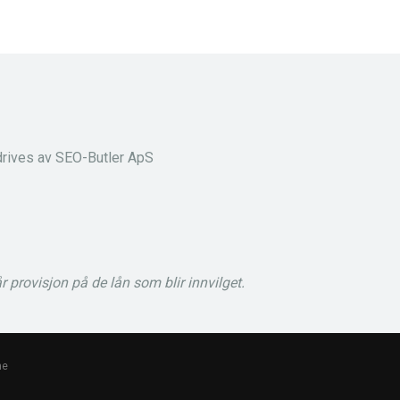
rives av SEO-Butler ApS
provisjon på de lån som blir innvilget.
me