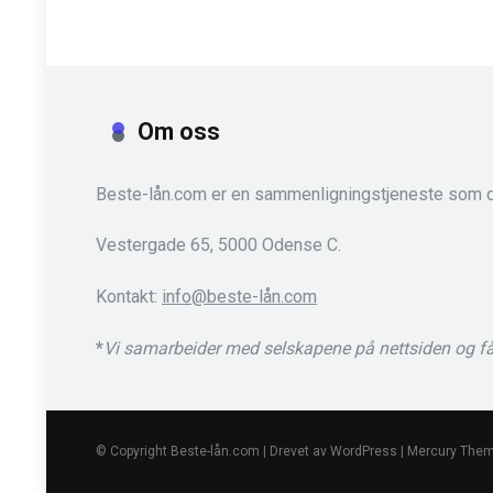
Om oss
Beste-lån.com er en sammenligningstjeneste som d
Vestergade 65, 5000 Odense C.
Kontakt:
info@beste-lån.com
*
Vi samarbeider med selskapene på nettsiden og får 
© Copyright Beste-lån.com | Drevet av WordPress | Mercury The