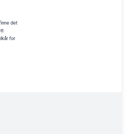
finne det
tt
lkår for