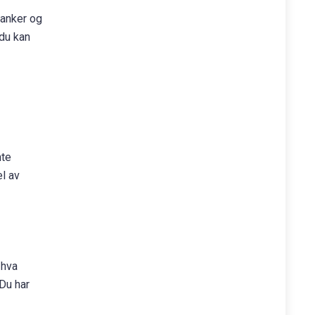
banker og
 du kan
nte
el av
 hva
 Du har