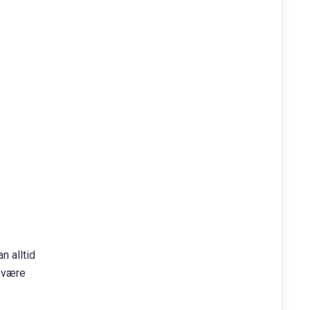
n alltid
l være