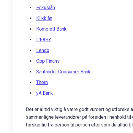
Fokuslån
Klikklån
Komplett Bank
L’EASY
Lendo
Opp Finans
Santander Consumer Bank
Thorn
yA Bank
Det er alltid viktig å være godt vurdert og utforske a
sammenligne leverandører på forsiden i henhold til d
forskjellig fra person til person ettersom du alltid bli