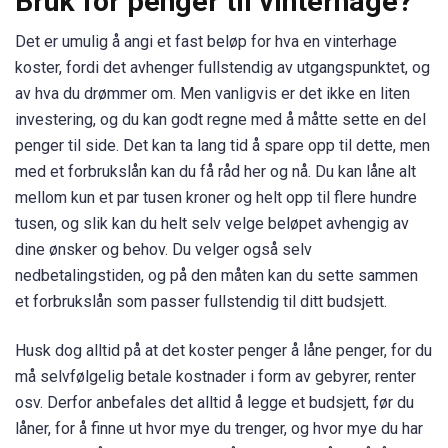
Bruk for penger til vinterhage?
Det er umulig å angi et fast beløp for hva en vinterhage
koster, fordi det avhenger fullstendig av utgangspunktet, og
av hva du drømmer om. Men vanligvis er det ikke en liten
investering, og du kan godt regne med å måtte sette en del
penger til side. Det kan ta lang tid å spare opp til dette, men
med et forbrukslån kan du få råd her og nå. Du kan låne alt
mellom kun et par tusen kroner og helt opp til flere hundre
tusen, og slik kan du helt selv velge beløpet avhengig av
dine ønsker og behov. Du velger også selv
nedbetalingstiden, og på den måten kan du sette sammen
et forbrukslån som passer fullstendig til ditt budsjett.
Husk dog alltid på at det koster penger å låne penger, for du
må selvfølgelig betale kostnader i form av gebyrer, renter
osv. Derfor anbefales det alltid å legge et budsjett, før du
låner, for å finne ut hvor mye du trenger, og hvor mye du har