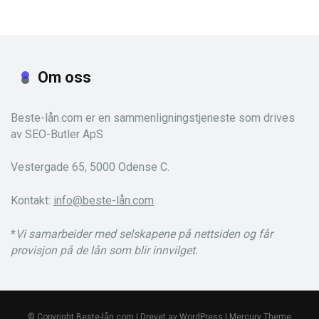
Om oss
Beste-lån.com er en sammenligningstjeneste som drives
av SEO-Butler ApS
Vestergade 65, 5000 Odense C.
Kontakt:
info@beste-lån.com
*
Vi samarbeider med selskapene på nettsiden og får
provisjon på de lån som blir innvilget.
© Copyright Beste-lån.com | Drevet av WordPress | Mercury Theme