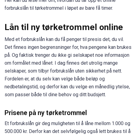
Her kan du lese mer om, hvordan du tar opp et online
forbrukslån til tørketrommel i løpet av bare få timer.
Lån til ny tørketrommel online
Med et forbrukslån kan du få penger til presis det, du vil.
Det finnes ingen begrensninger for, hva pengene kan brukes
på. Og faktisk trenger du ikke gi selskapet noe informasjon
om formålet med lånet. I dag finnes det utrolig mange
selskaper, som tilbyr forbrukslån uten sikkerhet på nett.
Fordelen er, at du selv kan velge både beløp og
nedbetalingstid, og derfor kan du velge en månedlig ytelse,
som passer både til dine behov og ditt budsjett.
Prisene på ny tørketrommel
Et forbrukslån gir deg muligheten til å låne mellom 1.000 og
500.000 kr. Derfor kan det selvfølgelig også lett brukes til å