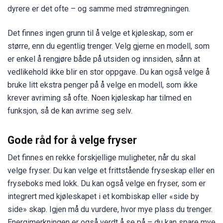
dyrere er det ofte – og samme med strømregningen.
Det finnes ingen grunn til å velge et kjøleskap, som er
større, enn du egentlig trenger. Velg gjerne en modell, som
er enkel å rengjøre både på utsiden og innsiden, sånn at
vedlikehold ikke blir en stor oppgave. Du kan også velge å
bruke litt ekstra penger på å velge en modell, som ikke
krever avriming så ofte. Noen kjøleskap har tilmed en
funksjon, så de kan avrime seg selv.
Gode råd for å velge fryser
Det finnes en rekke forskjellige muligheter, når du skal
velge fryser. Du kan velge et frittstående fryseskap eller en
fryseboks med lokk. Du kan også velge en fryser, som er
integrert med kjøleskapet i et kombiskap eller «side by
side» skap. Igjen må du vurdere, hvor mye plass du trenger.
Energimerkningen er også verdt å se på – du kan spare mye